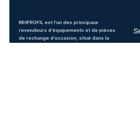
MHPROFIL est l’un des principaux
S
revendeurs d’équipements et de pièces
de rechange d’occasion, situé dans la
Capital économique du Maroc, à
Ha
Casablanca…
Chi
Pl
Pan
Car
Ré