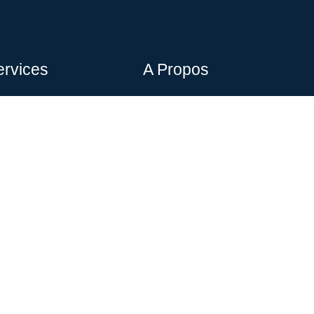
ervices
A Propos
billage Façade
A propos de nous
rurgie
contactez-nous
ombage
Localisation
neaux Publicitaire
diologie
animation