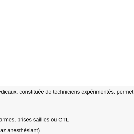
édicaux, constituée de techniciens expérimentés, perme
larmes, prises saillies ou GTL
gaz anesthésiant)