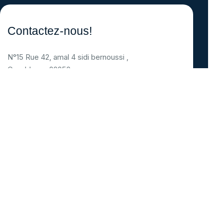
Contactez-nous!
N°15 Rue 42, amal 4 sidi bernoussi ,
Casablanca 20250
Support email:
support@mhprofil.com
Téléphone :+2128086-73741
Demand de Devis