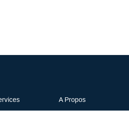
ervices
A Propos
billage Façade
A propos de nous
rurgie
contactez-nous