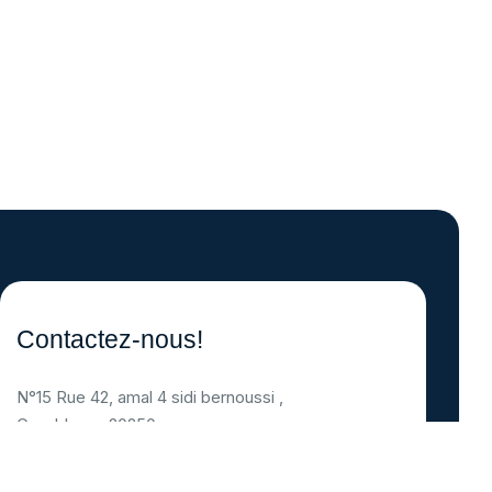
Contactez-nous!
N°15 Rue 42, amal 4 sidi bernoussi ,
Casablanca 20250
Support email:
support@mhprofil.com