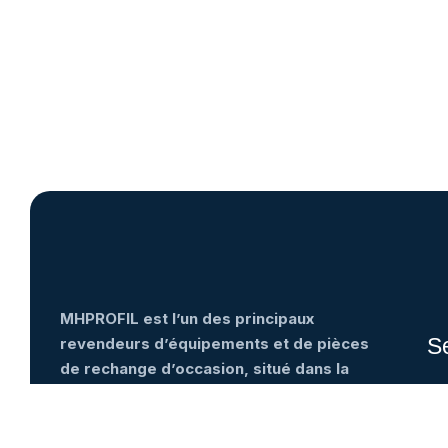
MHPROFIL est l’un des principaux
S
revendeurs d’équipements et de pièces
de rechange d’occasion, situé dans la
Capital économique du Maroc, à
Ha
Casablanca…
Chi